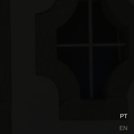
PT
EN